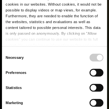
cookies in our websites.
Without cookies, it would not be
possible to display videos or map views, for example.
Furthermore, they are needed to enable the function of
the websites, statistics and evaluations as well as
content tailored to possible personal interests. This data
is only passed on anonymously. By clicking on "Allow
cookies" you can continue to use our website to its full
extent. You can find more information on this and on a
possible later deactivation in our
privacy policy
at any
Consent
time.
Necessary
Selection
MARKET RESEARCH
Insights
Preferences
Statistics
Marketing