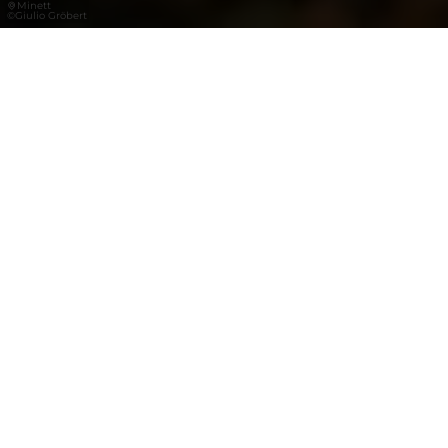
Minett
©
Giulio Gröbert
LFT führt umfangreiche Marktforschung
durch, um die Bedürfnisse und Erwartungen
der Besucher zu verstehen und Einblicke in
ihre Customer Journey zu gewinnen. Wir
führen außerdem Studien durch, um die
Stärke der Marke der Destination Luxemburg
zu messen und künftiges
Wachstumspotenzial zu ermitteln. Diese
Erkenntnisse sind entscheidend für die
Ausrichtung der Marketingprioritäten und
strategischen Entwicklungsentscheidungen
unserer Destination. Wir haben eine Reihe
von Leistungskennzahlen entwickelt, um ein