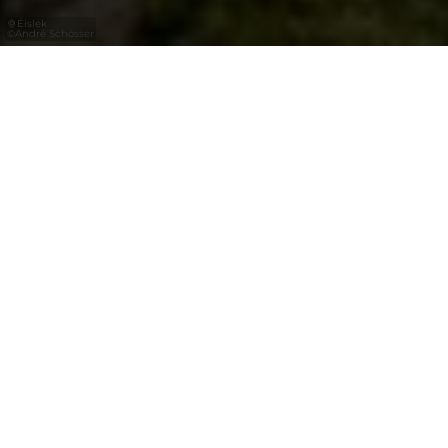
Éislek
©
André Schösser
Bleiben Sie auf
dem Laufenden
News & Perspectives ist ein vierteljährlich
erscheinender Newsletter für
Tourismusfachleute, der sie rund um LFT
informiert und Sie über Entwicklungen auf
dem Laufenden hält.
Melden Sie sich an
, um die nächste Ausgabe
auf Englisch oder Französisch zu erhalten.