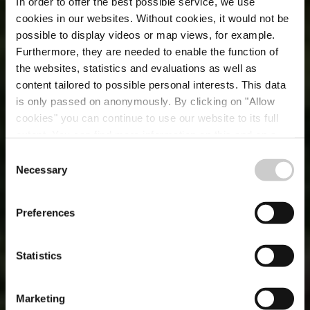
In order to offer the best possible service, we use
cookies in our websites.
Without cookies, it would not be
possible to display videos or map views, for example.
Furthermore, they are needed to enable the function of
the websites, statistics and evaluations as well as
content tailored to possible personal interests. This data
is only passed on anonymously. By clicking on "Allow
cookies" you can continue to use our website to its full
extent. You can find more information on this and on a
possible later deactivation in our
privacy policy
at any
Consent
time.
Necessary
Selection
NEWS
Perspektiven
Preferences
Statistics
Marketing