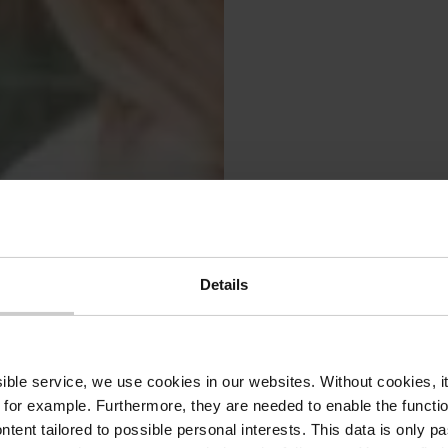
Luxe
echt
Details
für 
ssible service, we use cookies in our websites.
Without cookies, i
 for example.
Furthermore, they are needed to enable the function
Der Lux
ntent tailored to possible personal interests. This data is only
zahlreic