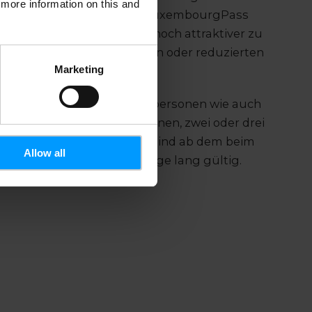
d more information on this and
zogtum Luxemburg. Der LuxembourgPass
en Aufenthalt in Luxemburg noch attraktiver zu
n. Er ermöglicht kostenlosen oder reduzierten
Marketing
mbourgPass ist für Einzelpersonen wie auch
en erhältlich. Er wird für einen, zwei oder drei
geboten. Mehrtagespässe sind ab dem beim
Allow all
ählten Reisedatum 365 Tage lang gültig.