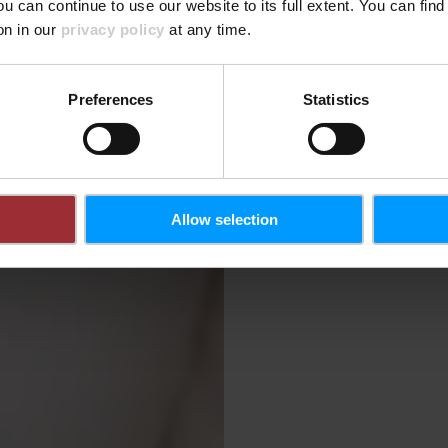
ou can continue to use our website to its full extent. You can fin
Großher
on in our
privacy policy
at any time.
hilft, d
gestalte
Preferences
Statistics
Eintritt.
Der Luxe
für Grupp
Tage an
Allow selection
Kauf gew