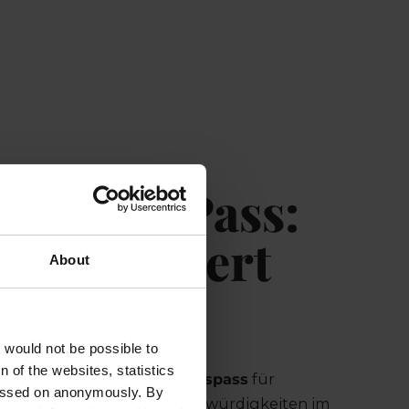
mbourgPass:
er Mehrwert
About
Ihre Gäste
t would not be possible to
 of the websites, statistics
embourgPass ist ein
Vorteilspass
für
 passed on anonymously. By
he Attraktionen und Sehenswürdigkeiten im