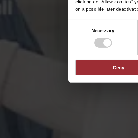
clicking on "Allow cookies" y
on a possible later deactivati
Consent
Necessary
Selection
Deny