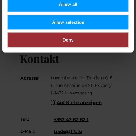
Allow all
Anreise planen
Allow selection
Deny
Kontakt
Luxembourg for Tourism GIE
Adresse:
6, rue Antoine de St. Exupéry
L-1432 Luxembourg
Auf Karte anzeigen
Tel.:
+352 42 82 82 1
E-Mail:
trade@lft.lu