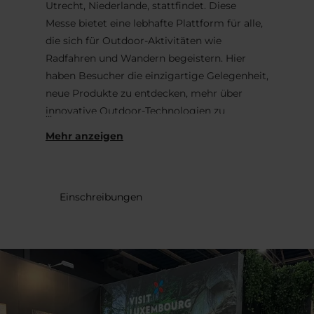
Utrecht, Niederlande, stattfindet. Diese
Messe bietet eine lebhafte Plattform für alle,
die sich für Outdoor-Aktivitäten wie
Radfahren und Wandern begeistern. Hier
haben Besucher die einzigartige Gelegenheit,
neue Produkte zu entdecken, mehr über
innovative Outdoor-Technologien zu
erfahren und mit sachkundigen Experten in
Kontakt zu treten, die wertvolle Ratschläge
zum Radfahren und Wandern geben können.
Eine Besonderheit dieser Messe ist deren
Einschreibungen
Fokus auf Reisen und Abenteuer. Die
Aussteller präsentieren häufig Reiseziele,
Reisepakete sowie geführte Reisen und
machen diese Messe somit zum idealen Ort,
um Zukunftspläne zu schmieden oder
Inspiration für Outdoor-Abenteuer zu
sammeln.