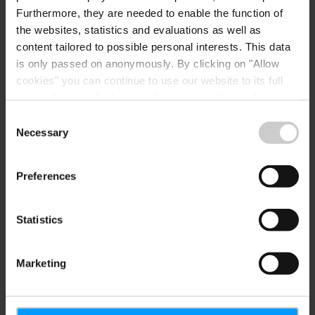
Furthermore, they are needed to enable the function of
the websites, statistics and evaluations as well as
Veranstaltungsort
content tailored to possible personal interests. This data
is only passed on anonymously. By clicking on "Allow
cookies" you can continue to use our website to its full
extent. You can find more information on this and on a
Fiets- & Wandelbeurs Utrecht
Adresse:
possible later deactivation in our
privacy policy
at any
Jaarbeursplein
Consent
time.
NL-3521 AL Utrecht
Necessary
Selection
Webseite:
https://www.fietsenwand
Preferences
elbeurs.nl/
Statistics
Marketing