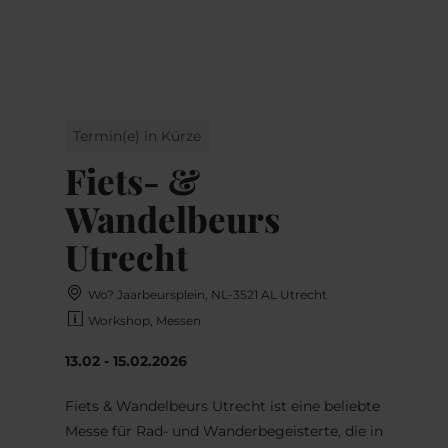
MENÜ
Zum
Zur
Zur
Zum
Hauptinhalt
Suche
Navigation
Footer
springen
springen
springen
springen
Termin(e) in Kürze
Fiets- &
Wandelbeurs
Utrecht
Wo? Jaarbeursplein, NL-3521 AL Utrecht
Workshop, Messen
13.02 - 15.02.2026
Fiets & Wandelbeurs Utrecht ist eine beliebte
Messe für Rad- und Wanderbegeisterte, die in