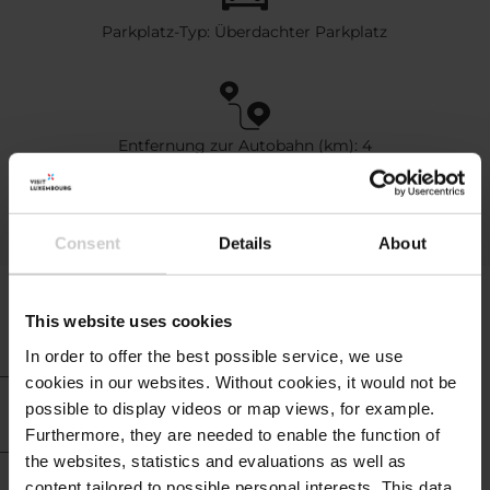
Parkplatz-Typ: Überdachter Parkplatz
Entfernung zur Autobahn (km): 4
Distanz zu Luxemburg-Stadt (km): 3
Entfernung zum Flughafen (km): 45
Consent
Details
About
This website uses cookies
In order to offer the best possible service, we use
cookies in our websites.
Without cookies, it would not be
Hotel Infos
possible to display videos or map views, for example.
Furthermore, they are needed to enable the function of
the websites, statistics and evaluations as well as
Infos zur Gastronomie
content tailored to possible personal interests. This data