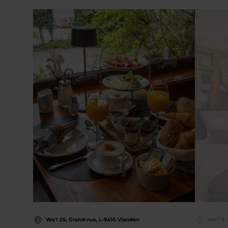
Details & Buchung
©
Les Vieux
Wo? 55, Grand-rue, L-9410 Vianden
Wo? 9, 