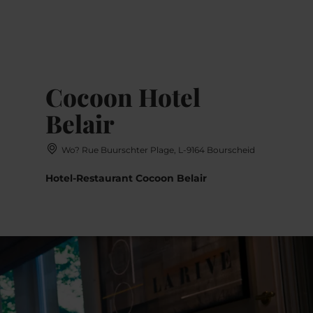
MENÜ
Zum
Zur
Zur
Zum
Hauptinhalt
Suche
Navigation
Footer
springen
springen
springen
springen
Cocoon Hotel
Belair
Wo? Rue Buurschter Plage, L-9164 Bourscheid
Hotel-Restaurant Cocoon Belair