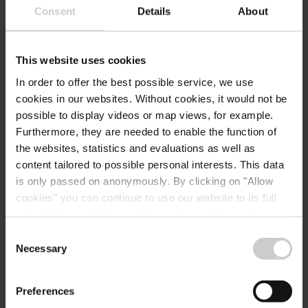
Consent
Details
About
This website uses cookies
In order to offer the best possible service, we use
cookies in our websites.
Without cookies, it would not be
possible to display videos or map views, for example.
Anreise planen
Furthermore, they are needed to enable the function of
the websites, statistics and evaluations as well as
content tailored to possible personal interests. This data
is only passed on anonymously. By clicking on "Allow
cookies" you can continue to use our website to its full
extent. You can find more information on this and on a
Anfragen
possible later deactivation in our
privacy policy
at any
Consent
time.
Necessary
Selection
Preferences
Ihre Reisedaten