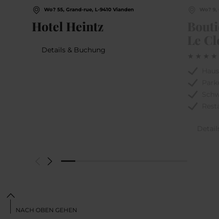
Wo? 55, Grand-rue, L-9410 Vianden
Wo? 9, 
Hotel Heintz
Bouti
Le Cl
Details & Buchung
Haus
Park
Sch
Rest
Detai
NACH OBEN GEHEN