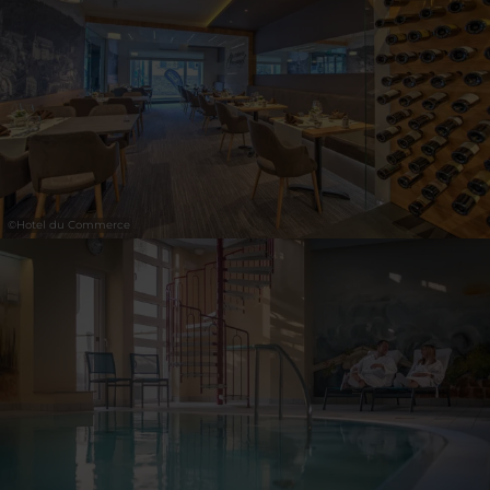
31
1
2
3
4
5
6
Übernehmen
©
Hotel du Commerce