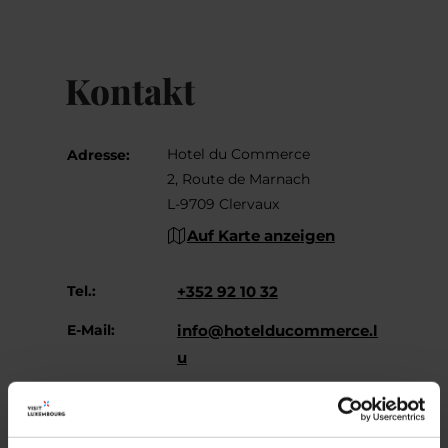
Kontakt
Hotel du Commerce
Adresse:
2, Route de Marnach
L-9709 Clervaux
Auf Karte anzeigen
Tel.:
+352 92 10 32
E-Mail:
info@hotelducommerce.l
u
Webseite:
https://www.hotelducom
merce.lu