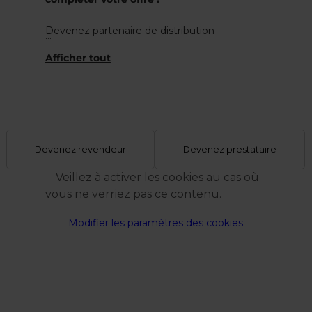
Devenez partenaire de distribution
du LuxembourgPass et augmentez ainsi
l'attractivité de vos services. Proposez
le LuxembourgPass à vos clients et recevez
une commission de 10 % sur chaque
LuxembourgPass vendu.
Devenez revendeur
Devenez prestataire
Veillez à activer les cookies au cas où
vous ne verriez pas ce contenu.
Modifier les paramètres des cookies