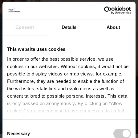
Consent
Details
About
This website uses cookies
In order to offer the best possible service, we use
cookies in our websites.
Without cookies, it would not be
possible to display videos or map views, for example.
Furthermore, they are needed to enable the function of
the websites, statistics and evaluations as well as
content tailored to possible personal interests. This data
is only passed on anonymously. By clicking on "Allow
cookies" you can continue to use our website to its full
extent. You can find more information on this and on a
possible later deactivation in our
privacy policy
at any
Consent
©
Pancake! Photographie
time.
Necessary
Selection