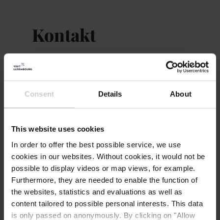
Kontakt
Mercure Luxembourg Kikuoka
Adresse:
Golf and Spa
100, Scheierhaff
Consent
Details
About
L-5412 Canach
Auf Karte anzeigen
This website uses cookies
In order to offer the best possible service, we use
Tel.:
+352 26 35 41
cookies in our websites.
Without cookies, it would not be
E-Mail:
H2898@accor.com
possible to display videos or map views, for example.
Furthermore, they are needed to enable the function of
Webseite:
https://all.accor.com/hote
the websites, statistics and evaluations as well as
l/2898/index.fr.shtml
content tailored to possible personal interests. This data
is only passed on anonymously. By clicking on "Allow