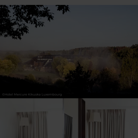
31
1
2
3
4
5
6
Übernehmen
©
Hotel Mercure Kikuoka Luxembourg