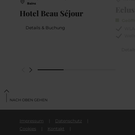
Bains
Eclus
Hotel Beau Séjour
Geöff
Details & Buchung
WLA
Well
Detai
NACH OBEN GEHEN
Impressum
Datenschutz
Cookies
Kontakt