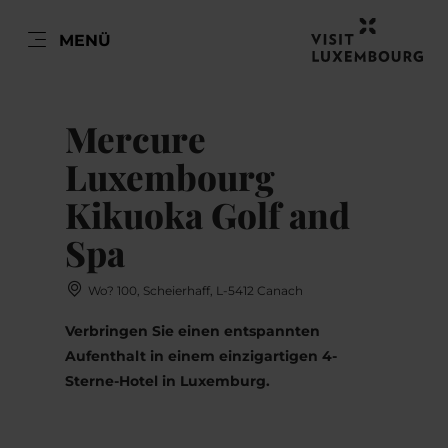
DE
MENÜ
Zum
Zur
Zur
Zum
Hauptinhalt
Suche
Navigation
Footer
DATUM AUSWÄHLEN
springen
springen
springen
springen
Mercure
Luxembourg
Kikuoka Golf and
Mo
Di
Mi
Do
Fr
Sa
So
Spa
27
28
29
30
31
1
2
Wo? 100, Scheierhaff, L-5412 Canach
3
4
5
6
7
8
9
Verbringen Sie einen entspannten
10
11
12
13
14
15
16
Aufenthalt in einem einzigartigen 4-
Sterne-Hotel in Luxemburg.
17
18
19
20
21
22
23
24
25
26
27
28
29
30